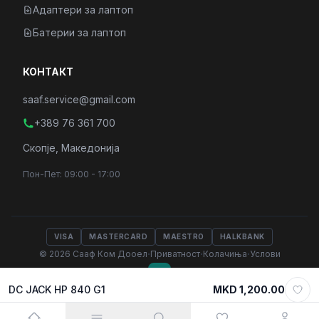
Адаптери за лаптоп
Батерии за лаптоп
КОНТАКТ
saaf.service@gmail.com
+389 76 361 700
Скопје, Македонија
Пон-Пет: 09:00 - 17:00
VISA
MASTERCARD
MAESTRO
HALKBANK
·
·
·
© 2026 Сааф Ком Дооел
Приватност
Колачиња
Услови
DC JACK HP 840 G1
MKD 1,200.00
Select variant