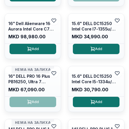
Silver/ Ubuntu
Carbon Black/ Ubuntu
16" Dell Alienware 16
15.6" DELL DC15250
Aurora Intel Core C7
Intel Core I7-1355u/
240H /16GB RAM DDR5
16GB DDR4 / 512GB SSD
MKD 98,980.00
MKD 34,990.00
5600mhz/ 1TB SSD M.2
M.2 2230/ Intel UHD
Nvme/rtx4050 6GB/
Graphics/ 120Hz Anti-
Add
Add
Wqxga(2560x1600)
glare FULLHD LED
120Hz 300 nits / Wi-
Display/ Backlit Kb/
fi7+bt5.4, AW White KB/
Platinum Silver/ Ubuntu
Win 11 Home/
НЕМА НА ЗАЛИХА
Interstellar Indigo
16" DELL PRO 16 Plus
15.6" DELL DC15250
PB16250, Ultra 7
Intel Core I5-1334u/
265U/16GB RAM (1x
16GB DDR4 (1x16gb
MKD 67,090.00
MKD 30,790.00
16GB) 5600 Mhz DDR5/
2666mhz)/ 512GB SSD
512GB SSD M.2 Nvme/
M.2 Nvme/ Intel UHD
Add
Add
/cam+mic,bt/backlit KB
Graphics/ 120Hz Anti-
/fingerprint Reader
glare FULLHD LED
Display/ Backlit Kb
НЕМА НА ЗАЛИХА