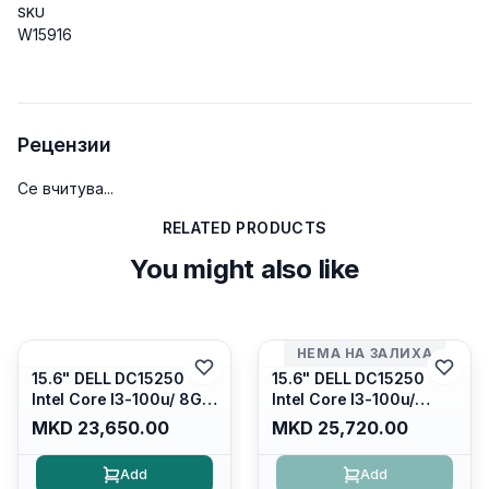
SKU
W15916
Рецензии
Се вчитува...
RELATED PRODUCTS
You might also like
НЕМА НА ЗАЛИХА
15.6" DELL DC15250
15.6" DELL DC15250
Intel Core I3-100u/ 8GB
Intel Core I3-100u/
DDR4/ 512GB SSD M.2/
16GB DDR4/ 512GB SSD
MKD 23,650.00
MKD 25,720.00
Iris Xe Graphics/ 120Hz
M.2/ Iris Xe Graphics/
Anti-glare LED Display/
120Hz Anti-glare LED
Add
Add
Backlit Kb/ Platinum
Display/ Backlit Kb/