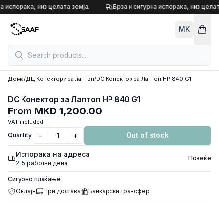
Skip to content
а испорака, низ целата земја.
Брза и сигурна испорака, низ целат
MK
Дома
/
ДЦ Конектори за лаптоп
/
DC Конектор за Лаптоп HP 840 G1
DC Конектор за Лаптоп HP 840 G1
From
MKD 1,200.00
VAT included
−
+
Out of stock
Quantity
Испорака на адреса
Повеќе
2–5 работни дена
Сигурно плаќање
Онлајн
При достава
Банкарски трансфер