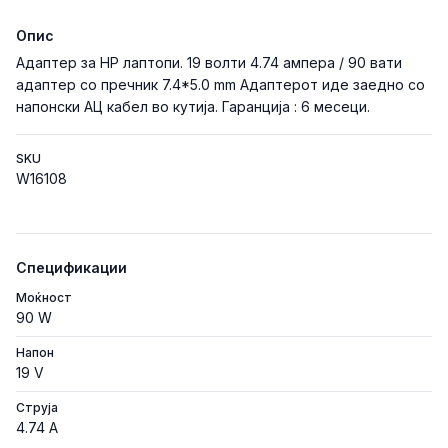
Опис
Адаптер за HP лаптопи. 19 волти 4.74 ампера / 90 вати
адаптер со пречник 7.4*5.0 mm Адаптерот иде заедно со
напонски АЦ кабел во кутија. Гаранција : 6 месеци.
SKU
W16108
Спецификации
Моќност
90 W
Напон
19 V
Струја
4.74 A