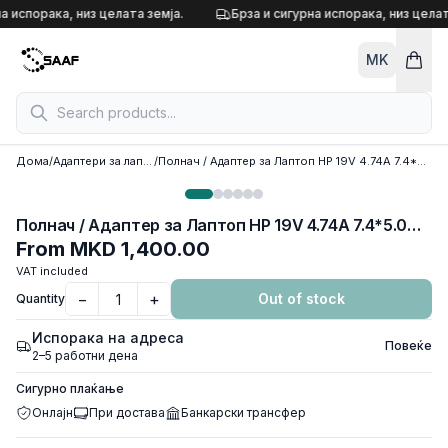
Skip to content
а испорака, низ целата земја.
Брза и сигурна испорака, низ целат
MK
Дома
/
Адаптери за лаптоп
/
Полнач / Адаптер за Лаптоп HP 19V 4.74A 7.4*5.0MM
Полнач / Адаптер за Лаптоп HP 19V 4.74A 7.4*5.0MM
From
MKD 1,400.00
VAT included
−
+
Out of stock
Quantity
Испорака на адреса
Повеќе
2–5 работни дена
Сигурно плаќање
Онлајн
При достава
Банкарски трансфер