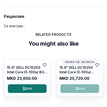
Рецензии
Се вчитува...
RELATED PRODUCTS
You might also like
НЕМА НА ЗАЛИХА
15.6" DELL DC15250
15.6" DELL DC15250
Intel Core I3-100u/ 8GB
Intel Core I3-100u/
DDR4/ 512GB SSD M.2/
16GB DDR4/ 512GB SSD
MKD 23,650.00
MKD 25,720.00
Iris Xe Graphics/ 120Hz
M.2/ Iris Xe Graphics/
Anti-glare LED Display/
120Hz Anti-glare LED
Add
Add
Backlit Kb/ Platinum
Display/ Backlit Kb/
Silver/ Ubuntu
Carbon Black/ Ubuntu