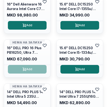
16" Dell Alienware 16
15.6" DELL DC15250
Aurora Intel Core C7
Intel Core I7-1355u/
240H /16GB RAM DDR5
16GB DDR4 / 512GB SSD
MKD 98,980.00
MKD 34,990.00
5600mhz/ 1TB SSD M.2
M.2 2230/ Intel UHD
Nvme/rtx4050 6GB/
Graphics/ 120Hz Anti-
Add
Add
Wqxga(2560x1600)
glare FULLHD LED
120Hz 300 nits / Wi-
Display/ Backlit Kb/
fi7+bt5.4, AW White KB/
Platinum Silver/ Ubuntu
Win 11 Home/
НЕМА НА ЗАЛИХА
Interstellar Indigo
16" DELL PRO 16 Plus
15.6" DELL DC15250
PB16250, Ultra 7
Intel Core I5-1334u/
265U/16GB RAM (1x
16GB DDR4 (1x16gb
MKD 67,090.00
MKD 30,790.00
16GB) 5600 Mhz DDR5/
2666mhz)/ 512GB SSD
512GB SSD M.2 Nvme/
M.2 Nvme/ Intel UHD
Add
Add
/cam+mic,bt/backlit KB
Graphics/ 120Hz Anti-
/fingerprint Reader
glare FULLHD LED
Display/ Backlit Kb
НЕМА НА ЗАЛИХА
14" DELL PRO PLUS 14
14" DELL PRO PLUS 14
Intel Ultra 5 235U
Intel Ultra 7 255U/16GB
Vpro/16gb RAM DDR5
RAM DDR5 5600mhz/
MKD 54,490.00
MKD 62,890.00
5600mhz/ 512 GB SSD
512 GB SSD M.2 Nvme