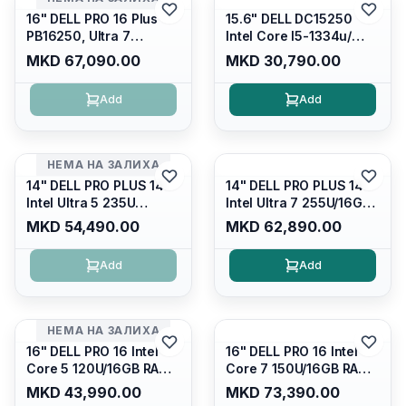
Interstellar Indigo
16" DELL PRO 16 Plus
15.6" DELL DC15250
PB16250, Ultra 7
Intel Core I5-1334u/
265U/16GB RAM (1x
16GB DDR4 (1x16gb
MKD 67,090.00
MKD 30,790.00
16GB) 5600 Mhz DDR5/
2666mhz)/ 512GB SSD
512GB SSD M.2 Nvme/
M.2 Nvme/ Intel UHD
Add
Add
/cam+mic,bt/backlit KB
Graphics/ 120Hz Anti-
/fingerprint Reader
glare FULLHD LED
Display/ Backlit Kb
НЕМА НА ЗАЛИХА
14" DELL PRO PLUS 14
14" DELL PRO PLUS 14
Intel Ultra 5 235U
Intel Ultra 7 255U/16GB
Vpro/16gb RAM DDR5
RAM DDR5 5600mhz/
MKD 54,490.00
MKD 62,890.00
5600mhz/ 512 GB SSD
512 GB SSD M.2 Nvme
M.2 Nvme
2230/FULLHD+ (16:10)
Add
Add
2230/FULLHD+ (16:10)
Ips/bt/backlit
Ips/bt/backlit
Kb/thunderbolt
Kb/thunderbolt
4/RJ45/PB14250
4/RJ45/PB14250
НЕМА НА ЗАЛИХА
16" DELL PRO 16 Intel
16" DELL PRO 16 Intel
Core 5 120U/16GB RAM
Core 7 150U/16GB RAM
DDR5 5600mhz/ 512 GB
DDR5 5600mhz/ 512 GB
MKD 43,990.00
MKD 73,390.00
SSD M.2 Nvme/fullhd+
SSD M.2 Nvme