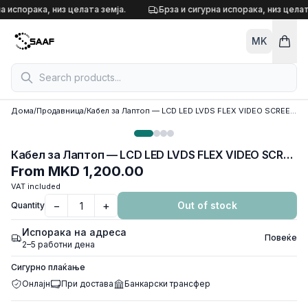
Skip to content
а испорака, низ целата земја.
Брза и сигурна испорака, низ целат
MK
Дома
/
Продавница
/
Кабел за Лаптоп — LCD LED LVDS FLEX VIDEO SCREEN CABLE FOR HP PAVILION G7-1310sg G7-310so
Кабел за Лаптоп — LCD LED LVDS FLEX VIDEO SCREEN CABLE FOR HP PAVILION G7-1310sg G7-310so
From
MKD 1,200.00
VAT included
−
+
Out of stock
Quantity
Испорака на адреса
Повеќе
2–5 работни дена
Сигурно плаќање
Онлајн
При достава
Банкарски трансфер