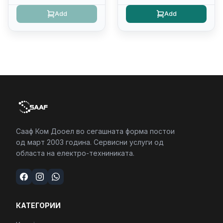
(16:10) Ips/bt/backlit
(2230)/FULLHD+ (16:10)
Add
Add
Kb/thunderbolt
Ips/bt/backlit
4/RJ45/PC16250
Kb/thunderbolt
4/RJ45/PC16250
Сааф Ком Дооел во сегашната форма постои
од март 2003 година. Сервисни услуги од
областа на електро-техниниката.
КАТЕГОРИИ