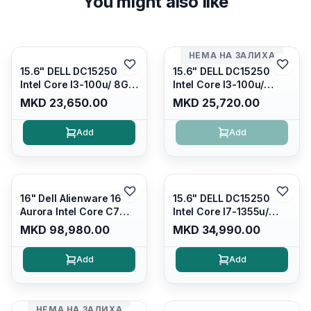
You might also like
НЕМА НА ЗАЛИХА
15.6" DELL DC15250
15.6" DELL DC15250
Intel Core I3-100u/ 8GB
Intel Core I3-100u/
DDR4/ 512GB SSD M.2/
16GB DDR4/ 512GB SSD
MKD 23,650.00
MKD 25,720.00
Iris Xe Graphics/ 120Hz
M.2/ Iris Xe Graphics/
Anti-glare LED Display/
120Hz Anti-glare LED
Add
Add
Backlit Kb/ Platinum
Display/ Backlit Kb/
Silver/ Ubuntu
Carbon Black/ Ubuntu
16" Dell Alienware 16
15.6" DELL DC15250
Aurora Intel Core C7
Intel Core I7-1355u/
240H /16GB RAM DDR5
16GB DDR4 / 512GB SSD
MKD 98,980.00
MKD 34,990.00
5600mhz/ 1TB SSD M.2
M.2 2230/ Intel UHD
Nvme/rtx4050 6GB/
Graphics/ 120Hz Anti-
Add
Add
Wqxga(2560x1600)
glare FULLHD LED
120Hz 300 nits / Wi-
Display/ Backlit Kb/
fi7+bt5.4, AW White KB/
Platinum Silver/ Ubuntu
Win 11 Home/
НЕМА НА ЗАЛИХА