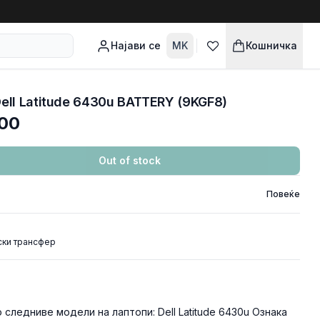
Најави се
MK
Кошничка
ell Latitude 6430u BATTERY (9KGF8)
00
Out of stock
Повеќе
ски трансфер
 следниве модели на лаптопи: Dell Latitude 6430u Ознака