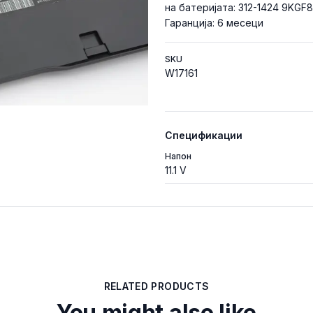
на батеријата: 312-1424 9KGF
Гаранција: 6 месеци
SKU
W17161
Спецификации
Напон
11.1 V
RELATED PRODUCTS
You might also like