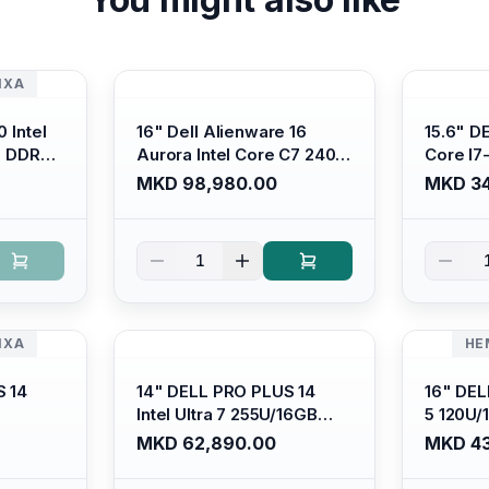
ИХА
 Intel
16" Dell Alienware 16
15.6" D
B DDR4/
Aurora Intel Core C7 240H
Core I7
s Xe
/16GB RAM DDR5
/ 512GB
MKD 98,980.00
MKD 34
ti-
5600mhz/ 1TB SSD M.2
Intel U
Backlit
Nvme/rtx4050 6GB/
Anti-gl
 Ubuntu
Wqxga(2560x1600) 120Hz
Display/
1
300 nits / Wi-fi7+bt5.4, AW
Platinu
White KB/ Win 11 Home/
Interstellar Indigo
ИХА
НЕ
S 14
14" DELL PRO PLUS 14
16" DEL
Intel Ultra 7 255U/16GB
5 120U
DR5
RAM DDR5 5600mhz/ 512
5600mhz
MKD 62,890.00
MKD 43
SSD M.2
GB SSD M.2 Nvme
Nvme/fu
HD+
2230/FULLHD+ (16:10)
Ips/bt/b