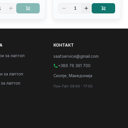
derbolt
Kb/thunderbolt
1
1
/PC16250
4/RJ45/PC16250
А
КОНТАКТ
ри за лаптоп
saaf.service@gmail.com
и
+389 76 361 700
и за лаптоп
Скопје, Македонија
 за лаптоп
Пон-Пет: 09:00 - 17:00