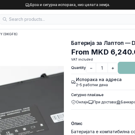
Брза и сигурна испорака, низ целата земја.
RY (9KGF8)
Батерија за Лаптоп — D
From
MKD 6,240.
VAT included
−
+
Quantity
Испорака на адреса
2–5 работни дена
Сигурно плаќање
Онлајн
При достава
Банкар
Опис
Батеријата е компатибилна со