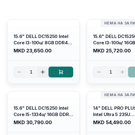
НЕМА НА ЗАЛ
15.6" DELL DC15250 Intel
15.6" DELL DC15250
Core I3-100u/ 8GB DDR4/
Core I3-100u/ 16G
512GB SSD M.2/ Iris Xe
512GB SSD M.2/ Iri
MKD 23,650.00
MKD 25,720.00
Graphics/ 120Hz Anti-
Graphics/ 120Hz An
glare LED Display/ Backlit
glare LED Display/ 
Kb/ Platinum Silver/
Kb/ Carbon Black/
1
1
Ubuntu
НЕМА НА ЗАЛ
15.6" DELL DC15250 Intel
14" DELL PRO PLU
Core I5-1334u/ 16GB DDR4
Intel Ultra 5 235U
(1x16gb 2666mhz)/ 512GB
Vpro/16gb RAM D
MKD 30,790.00
MKD 54,490.00
SSD M.2 Nvme/ Intel UHD
5600mhz/ 512 GB 
Graphics/ 120Hz Anti-
Nvme 2230/FULL