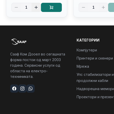
glare FULLHD LED Display/
(16:10) Ips/bt/backl
1
1
Backlit Kb
Kb/thunderbolt
4/RJ45/PB14250
КАТЕГОРИИ
Компјутери
Сааф Ком Дооел во сегашната
Принтери и скенери
форма постои од март 2003
година. Сервисни услуги од
Мрежа
областа на електро-
Упс стабилизатори и
техниниката.
продолжни кабли
Надворешна мемори
Проектори и презен