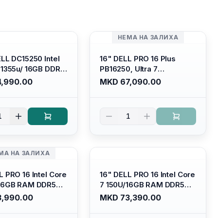
НЕМА НА ЗАЛИХА
ELL DC15250 Intel
16" DELL PRO 16 Plus
-1355u/ 16GB DDR4
PB16250, Ultra 7
 SSD M.2 2230/
265U/16GB RAM (1x 16GB)
,990.00
MKD 67,090.00
HD Graphics/ 120Hz
5600 Mhz DDR5/ 512GB
are FULLHD LED
SSD M.2 Nvme/
 Backlit Kb/
/cam+mic,bt/backlit KB
1
1
m Silver/ Ubuntu
/fingerprint Reader
МА НА ЗАЛИХА
L PRO 16 Intel Core
16" DELL PRO 16 Intel Core
/16GB RAM DDR5
7 150U/16GB RAM DDR5
/ 512 GB SSD M.2
5600mhz/ 512 GB SSD M.2
,990.00
MKD 73,390.00
llhd+ (16:10)
Nvme (2230)/FULLHD+
acklit
(16:10) Ips/bt/backlit