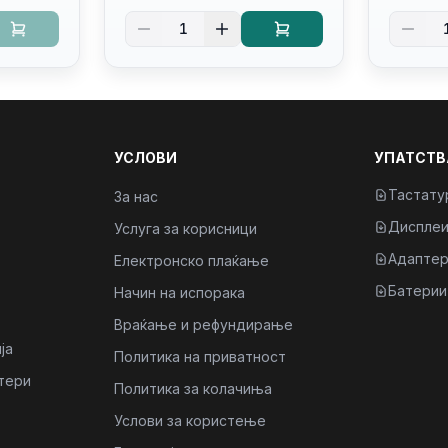
it
Ips/bt/backlit
Kb/thun
1
Kb/thunderbolt
4/RJ45
4/RJ45/PB14250
УСЛОВИ
УПАТСТВ
Тастату
За нас
Диспле
Услуга за корисници
Адаптер
Електронско плаќање
Батерии
Начин на испорака
Враќање и рефундирање
ја
Политика на приватност
тери
Политика за колачиња
Услови за користење