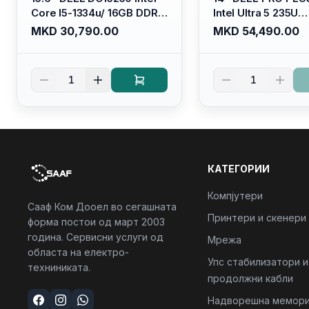
Core I5-1334u/ 16GB DDR4
Intel Ultra 5 235U
(1x16gb 2666mhz)/ 512GB
Vpro/16gb RAM D
MKD 30,790.00
MKD 54,490.00
SSD M.2 Nvme/ Intel UHD
5600mhz/ 512 GB 
Graphics/ 120Hz Anti-
Nvme 2230/FULL
glare FULLHD LED Display/
(16:10) Ips/bt/backl
1
1
Backlit Kb
Kb/thunderbolt
4/RJ45/PB14250
КАТЕГОРИИ
Компјутери
Сааф Ком Дооел во сегашната
Принтери и скенери
форма постои од март 2003
година. Сервисни услуги од
Мрежа
областа на електро-
Упс стабилизатори и
техниниката.
продолжни кабли
Надворешна мемори