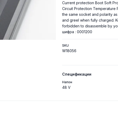
Current protection Boot Soft Pr
Circuit Protection Temperature P
the same socket and polarity as 
and greel when fully charged. Ke
forbidden to disassemble by you
шифра : 0001200
SKU
W18056
Спецификации
Напон
48 V