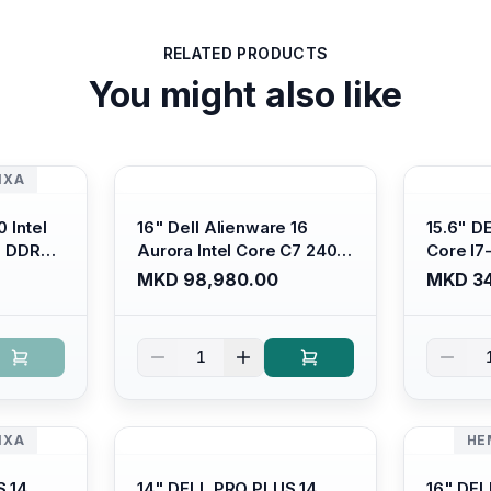
RELATED PRODUCTS
You might also like
ИХА
 Intel
16" Dell Alienware 16
15.6" D
B DDR4/
Aurora Intel Core C7 240H
Core I7
s Xe
/16GB RAM DDR5
/ 512GB
MKD 98,980.00
MKD 34
ti-
5600mhz/ 1TB SSD M.2
Intel U
Backlit
Nvme/rtx4050 6GB/
Anti-gl
 Ubuntu
Wqxga(2560x1600) 120Hz
Display/
1
300 nits / Wi-fi7+bt5.4, AW
Platinu
White KB/ Win 11 Home/
Interstellar Indigo
ИХА
НЕ
S 14
14" DELL PRO PLUS 14
16" DEL