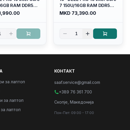
/16GB RAM DDR5
7 150U/16GB RAM DDR5
/ 512 GB SSD M.2
5600mhz/ 512 GB SSD M.2
,990.00
MKD 73,390.00
llhd+ (16:10)
Nvme (2230)/FULLHD+
acklit
(16:10) Ips/bt/backlit
derbolt
Kb/thunderbolt
1
1
/PC16250
4/RJ45/PC16250
А
КОНТАКТ
ри за лаптоп
saaf.service@gmail.com
и
+389 76 361 700
и за лаптоп
Скопје, Македонија
 за лаптоп
Пон-Пет: 09:00 - 17:00