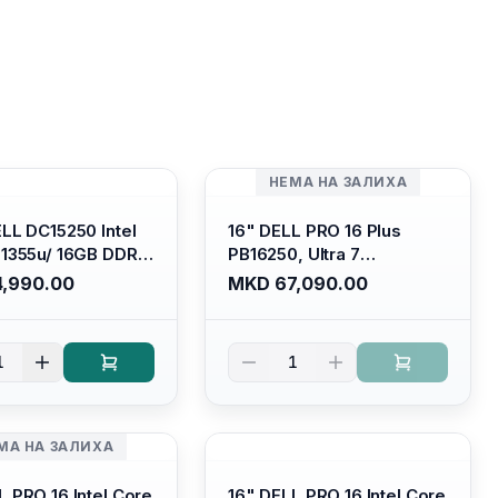
НЕМА НА ЗАЛИХА
ELL DC15250 Intel
16" DELL PRO 16 Plus
-1355u/ 16GB DDR4
PB16250, Ultra 7
 SSD M.2 2230/
265U/16GB RAM (1x 16GB)
,990.00
MKD 67,090.00
HD Graphics/ 120Hz
5600 Mhz DDR5/ 512GB
are FULLHD LED
SSD M.2 Nvme/
 Backlit Kb/
/cam+mic,bt/backlit KB
1
1
m Silver/ Ubuntu
/fingerprint Reader
МА НА ЗАЛИХА
L PRO 16 Intel Core
16" DELL PRO 16 Intel Core