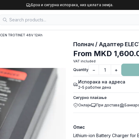
Брза и сигурна испорака, низ целата земја.
ICEN TROTINET 48V 12Ah
From
MKD 1,600.
VAT included
−
+
Quantity
Испорака на адреса
2–5 работни дена
Сигурно плаќање
Онлајн
При достава
Банкар
Опис
Lithium-ion Battery Charger for 