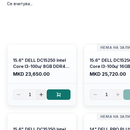
Се вчитува...
НЕМА НА ЗАЛ
15.6" DELL DC15250 Intel
15.6" DELL DC15250
Core I3-100u/ 8GB DDR4/
Core I3-100u/ 16G
512GB SSD M.2/ Iris Xe
512GB SSD M.2/ Iri
MKD 23,650.00
MKD 25,720.00
Graphics/ 120Hz Anti-
Graphics/ 120Hz An
glare LED Display/ Backlit
glare LED Display/ 
Kb/ Platinum Silver/
Kb/ Carbon Black/
1
1
Ubuntu
НЕМА НА ЗАЛ
15.6" DELL DC15250 Intel
14" DELL PRO PLU