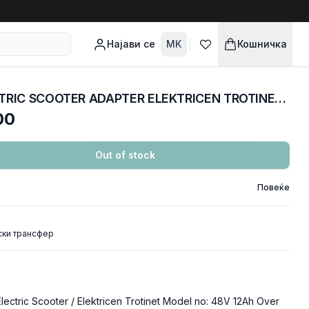
Најави се
MK
Кошничка
Полнач / Адаптер ELECTRIC SCOOTER ADAPTER ELEKTRICEN TROTINET 48V 12Ah
00
Out of stock
Повеќе
ски трансфер
Electric Scooter / Elektricen Trotinet Model no: 48V 12Ah Over