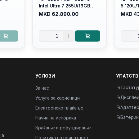
Intel Ultra 7 255U/16GB
5 120U
DR5
RAM DDR5 5600mhz/ 512
5600mhz
MKD 62,890.00
MKD 43
SSD M.2
GB SSD M.2 Nvme
Nvme/fu
HD+
2230/FULLHD+ (16:10)
Ips/bt/b
it
Ips/bt/backlit
Kb/thun
1
Kb/thunderbolt
4/RJ45
4/RJ45/PB14250
УСЛОВИ
УПАТСТВ
Тастату
За нас
Диспле
Услуга за корисници
Адаптер
Електронско плаќање
Батерии
Начин на испорака
Враќање и рефундирање
ја
Политика на приватност