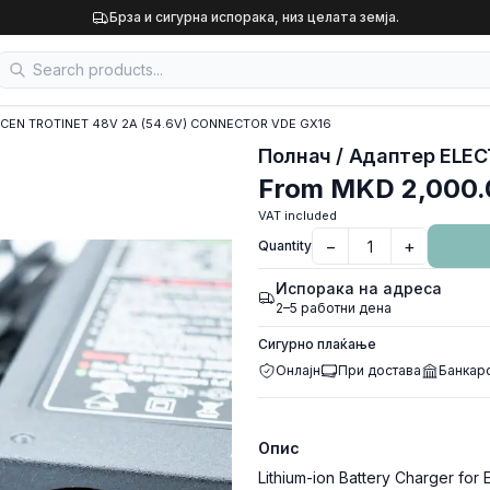
Брза и сигурна испорака, низ целата земја.
ICEN TROTINET 48V 2A (54.6V) CONNECTOR VDE GX16
From
MKD 2,000.
VAT included
−
+
Quantity
Испорака на адреса
2–5 работни дена
Сигурно плаќање
Онлајн
При достава
Банкар
Опис
Lithium-ion Battery Charger for 