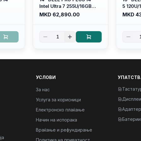
Intel Ultra 7 255U/16GB
5 120U
DR5
RAM DDR5 5600mhz/ 512
5600mhz
MKD 62,890.00
MKD 43
SSD M.2
GB SSD M.2 Nvme
Nvme/fu
HD+
2230/FULLHD+ (16:10)
Ips/bt/b
it
Ips/bt/backlit
Kb/thun
1
Kb/thunderbolt
4/RJ45
4/RJ45/PB14250
УСЛОВИ
УПАТСТВ
Тастату
За нас
Диспле
Услуга за корисници
Адаптер
Електронско плаќање
Батерии
Начин на испорака
Враќање и рефундирање
ја
Политика на приватност