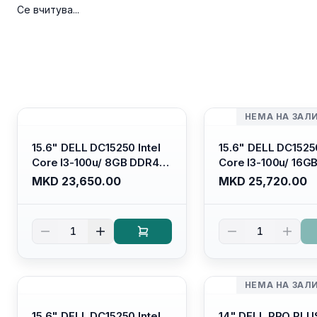
Се вчитува...
НЕМА НА ЗАЛ
15.6" DELL DC15250 Intel
15.6" DELL DC15250
Core I3-100u/ 8GB DDR4/
Core I3-100u/ 16G
512GB SSD M.2/ Iris Xe
512GB SSD M.2/ Iri
MKD 23,650.00
MKD 25,720.00
Graphics/ 120Hz Anti-
Graphics/ 120Hz An
glare LED Display/ Backlit
glare LED Display/ 
Kb/ Platinum Silver/
Kb/ Carbon Black/
1
1
Ubuntu
НЕМА НА ЗАЛ
15.6" DELL DC15250 Intel
14" DELL PRO PLU