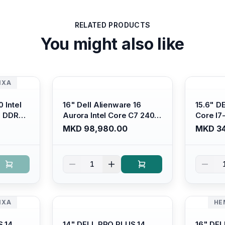
RELATED PRODUCTS
You might also like
ИХА
 Intel
16" Dell Alienware 16
15.6" D
B DDR4/
Aurora Intel Core C7 240H
Core I7
s Xe
/16GB RAM DDR5
/ 512GB
MKD 98,980.00
MKD 34
ti-
5600mhz/ 1TB SSD M.2
Intel U
Backlit
Nvme/rtx4050 6GB/
Anti-gl
 Ubuntu
Wqxga(2560x1600) 120Hz
Display/
1
300 nits / Wi-fi7+bt5.4, AW
Platinu
White KB/ Win 11 Home/
Interstellar Indigo
ИХА
НЕ
S 14
14" DELL PRO PLUS 14
16" DEL