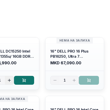
НЕМА НА ЗАЛИХА
ELL DC15250 Intel
16" DELL PRO 16 Plus
-1355u/ 16GB DDR4
PB16250, Ultra 7
 SSD M.2 2230/
265U/16GB RAM (1x 16GB)
,990.00
MKD 67,090.00
HD Graphics/ 120Hz
5600 Mhz DDR5/ 512GB
are FULLHD LED
SSD M.2 Nvme/
 Backlit Kb/
/cam+mic,bt/backlit KB
1
1
m Silver/ Ubuntu
/fingerprint Reader
МА НА ЗАЛИХА
L PRO 16 Intel Core
16" DELL PRO 16 Intel Core