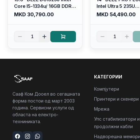
Core I5-1334u/ 16GB DDR4
Intel Ultra 5 235U
(1x16gb 2666mhz)/ 512GB
Vpro/16gb RAM D
MKD 30,790.00
MKD 54,490.00
SSD M.2 Nvme/ Intel UHD
5600mhz/ 512 GB 
Graphics/ 120Hz Anti-
Nvme 2230/FULL
glare FULLHD LED Display/
(16:10) Ips/bt/backl
1
1
Backlit Kb
Kb/thunderbolt
4/RJ45/PB14250
КАТЕГОРИИ
Компјутери
Сааф Ком Дооел во сегашната
Принтери и скенери
форма постои од март 2003
година. Сервисни услуги од
Мрежа
областа на електро-
Упс стабилизатори и
техниниката.
продолжни кабли
Надворешна мемори