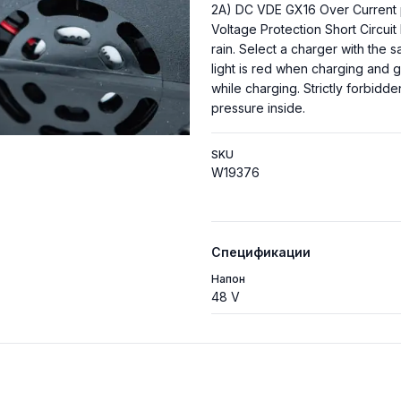
2A) DC VDE GX16 Over Current p
Voltage Protection Short Circui
rain. Select a charger with the 
light is red when charging and 
while charging. Strictly forbidd
pressure inside.
SKU
W19376
Спецификации
Напон
48 V