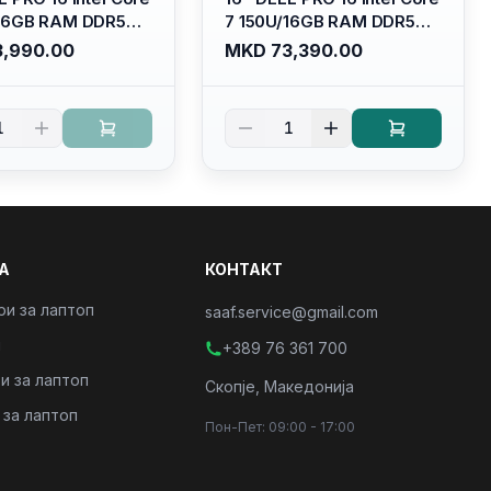
/16GB RAM DDR5
7 150U/16GB RAM DDR5
/ 512 GB SSD M.2
5600mhz/ 512 GB SSD M.2
,990.00
MKD 73,390.00
llhd+ (16:10)
Nvme (2230)/FULLHD+
acklit
(16:10) Ips/bt/backlit
derbolt
Kb/thunderbolt
1
1
/PC16250
4/RJ45/PC16250
А
КОНТАКТ
ри за лаптоп
saaf.service@gmail.com
и
+389 76 361 700
и за лаптоп
Скопје, Македонија
 за лаптоп
Пон-Пет: 09:00 - 17:00