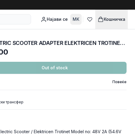
Најави се
MK
Кошничка
Полнач / Адаптер ELECTRIC SCOOTER ADAPTER ELEKTRICEN TROTINET 48V 2A (54.6V) CONNECTOR VDE GX16
00
Out of stock
Повеќе
ски трансфер
Electric Scooter / Elektricen Trotinet Model no: 48V 2A (54.6V