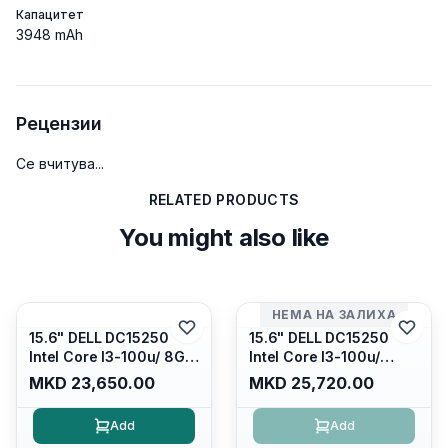
Капацитет
3948 mAh
Рецензии
Се вчитува...
RELATED PRODUCTS
You might also like
НЕМА НА ЗАЛИХА
15.6" DELL DC15250
15.6" DELL DC15250
Intel Core I3-100u/ 8GB
Intel Core I3-100u/
DDR4/ 512GB SSD M.2/
16GB DDR4/ 512GB SSD
MKD 23,650.00
MKD 25,720.00
Iris Xe Graphics/ 120Hz
M.2/ Iris Xe Graphics/
Anti-glare LED Display/
120Hz Anti-glare LED
Add
Add
Backlit Kb/ Platinum
Display/ Backlit Kb/