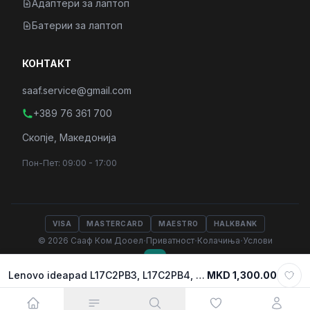
Адаптери за лаптоп
Батерии за лаптоп
КОНТАКТ
saaf.service@gmail.com
+389 76 361 700
Скопје, Македонија
Пон-Пет: 09:00 - 17:00
VISA
MASTERCARD
MAESTRO
HALKBANK
·
·
·
© 2026 Сааф Ком Дооел
Приватност
Колачиња
Услови
Lenovo ideapad L17C2PB3, L17C2PB4, L17L2PB3, L17L2PB4, L17M2PB3, L17M2PB4 V130 V330 V130-15, V330-15 V130-15IKB V130-15IGM V130-15IKB V330-15IKB V330-15ISK 81B0, 81AX, 81AW, 81AY) (81HQ, 81HN, 81HM, 81HL) USED BATTERY
MKD 1,300.00
Select variant
MKD 1,300.00
Додади во кошничка