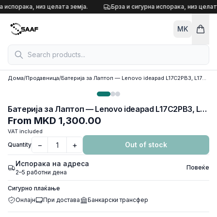
Skip to content
а испорака, низ целата земја.
Брза и сигурна испорака, низ целата
MK
Дома
/
Продавница
/
Батерија за Лаптоп — Lenovo ideapad L17C2PB3, L17C2PB4, L17L2PB3, L17L2PB4, L17M2PB3, L17M2PB4 V130 V330 V130-15, V330-15 V130-15IKB V130-15IGM V130-15IKB V330-15IKB V330-15ISK 81B0, 81AX, 81AW, 81AY) (81HQ, 81HN, 81HM, 81HL) USED BATTERY
Батерија за Лаптоп — Lenovo ideapad L17C2PB3, L17C2PB4, L17L2PB3, L17L2PB4, L17M2PB3, L17M2PB4 V130 V330 V130-15, V330-15 V130-15IKB V130-15IGM V130-15IKB V330-15IKB V330-15ISK 81B0, 81AX, 81AW, 81AY) (81HQ, 81HN, 81HM, 81HL) USED BATTERY
From
MKD 1,300.00
VAT included
−
+
Out of stock
Quantity
Испорака на адреса
Повеќе
2–5 работни дена
Сигурно плаќање
Онлајн
При достава
Банкарски трансфер