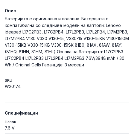
Опис
Батеријата е оригинална и половна. Батеријата е
компатибилна со следниве модели на лаптопи: Lenovo
ideapad L17C2PB3, L17C2PB4, L17L2PB3, L17L2PB4, L17M2PB3,
L17M2PB4 V130 V330 V130-15, V330-15 V130-15IKB V130-15IGM
V130-15IKB V330-15IKB V330-15ISK 81B0, 81AX, 81AW, 81AY)
(81HQ, 81HN, 81HM, 81HL) Ознака на батеријата: L17C2PB3
L17C2PB4 L17L2PB3 L17L2PB4 L17M2PB3 7.6V/3948 mAh / 30
Wh / Original Cells Гаранција: 3 месеци
SKU
W20174
Спецификации
Напон
7.6 V