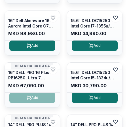
Silver/ Ubuntu
Carbon Black/ Ubuntu
16" Dell Alienware 16
15.6" DELL DC15250
Aurora Intel Core C7
Intel Core I7-1355u/
240H /16GB RAM DDR5
16GB DDR4 / 512GB SSD
MKD 98,980.00
MKD 34,990.00
5600mhz/ 1TB SSD M.2
M.2 2230/ Intel UHD
Nvme/rtx4050 6GB/
Graphics/ 120Hz Anti-
Add
Add
Wqxga(2560x1600)
glare FULLHD LED
120Hz 300 nits / Wi-
Display/ Backlit Kb/
fi7+bt5.4, AW White KB/
Platinum Silver/ Ubuntu
Win 11 Home/
НЕМА НА ЗАЛИХА
Interstellar Indigo
16" DELL PRO 16 Plus
15.6" DELL DC15250
PB16250, Ultra 7
Intel Core I5-1334u/
265U/16GB RAM (1x
16GB DDR4 (1x16gb
MKD 67,090.00
MKD 30,790.00
16GB) 5600 Mhz DDR5/
2666mhz)/ 512GB SSD
512GB SSD M.2 Nvme/
M.2 Nvme/ Intel UHD
Add
Add
/cam+mic,bt/backlit KB
Graphics/ 120Hz Anti-
/fingerprint Reader
glare FULLHD LED
Display/ Backlit Kb
НЕМА НА ЗАЛИХА
14" DELL PRO PLUS 14
14" DELL PRO PLUS 14