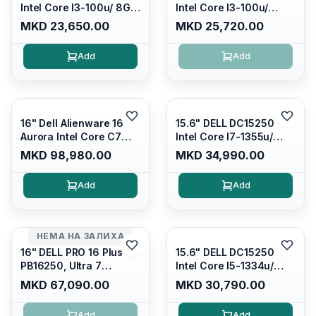
Intel Core I3-100u/ 8GB
Intel Core I3-100u/
DDR4/ 512GB SSD M.2/
16GB DDR4/ 512GB SSD
MKD 23,650.00
MKD 25,720.00
Iris Xe Graphics/ 120Hz
M.2/ Iris Xe Graphics/
Anti-glare LED Display/
120Hz Anti-glare LED
Add
Add
Backlit Kb/ Platinum
Display/ Backlit Kb/
Silver/ Ubuntu
Carbon Black/ Ubuntu
16" Dell Alienware 16
15.6" DELL DC15250
Aurora Intel Core C7
Intel Core I7-1355u/
240H /16GB RAM DDR5
16GB DDR4 / 512GB SSD
MKD 98,980.00
MKD 34,990.00
5600mhz/ 1TB SSD M.2
M.2 2230/ Intel UHD
Nvme/rtx4050 6GB/
Graphics/ 120Hz Anti-
Add
Add
Wqxga(2560x1600)
glare FULLHD LED
120Hz 300 nits / Wi-
Display/ Backlit Kb/
fi7+bt5.4, AW White KB/
Platinum Silver/ Ubuntu
Win 11 Home/
НЕМА НА ЗАЛИХА
Interstellar Indigo
16" DELL PRO 16 Plus
15.6" DELL DC15250
PB16250, Ultra 7
Intel Core I5-1334u/
265U/16GB RAM (1x
16GB DDR4 (1x16gb
MKD 67,090.00
MKD 30,790.00
16GB) 5600 Mhz DDR5/
2666mhz)/ 512GB SSD
512GB SSD M.2 Nvme/
M.2 Nvme/ Intel UHD
Add
Add