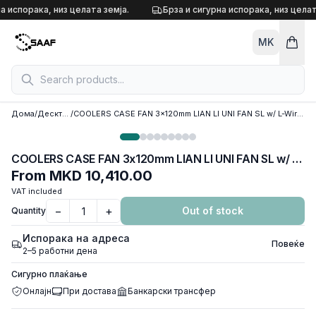
Skip to content
а испорака, низ целата земја.
Брза и сигурна испорака, низ целат
MK
Дома
/
Десктоп кулери
/
COOLERS CASE FAN 3x120mm LIAN LI UNI FAN SL w/ L-Wireless controller, LCD 120 A-RGB PWM, White, 12SLLCD1W3W
COOLERS CASE FAN 3x120mm LIAN LI UNI FAN SL w/ L-Wireless controller, LCD 120 A-RGB PWM, White, 12SLLCD1W3W
From
MKD 10,410.00
VAT included
−
+
Out of stock
Quantity
Испорака на адреса
Повеќе
2–5 работни дена
Сигурно плаќање
Онлајн
При достава
Банкарски трансфер