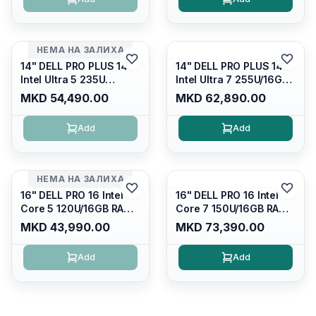
/cam+mic,bt/backlit KB
Graphics/ 120Hz Anti-
/fingerprint Reader
glare FULLHD LED
Display/ Backlit Kb
НЕМА НА ЗАЛИХА
14" DELL PRO PLUS 14
14" DELL PRO PLUS 14
Intel Ultra 5 235U
Intel Ultra 7 255U/16GB
Vpro/16gb RAM DDR5
RAM DDR5 5600mhz/
MKD 54,490.00
MKD 62,890.00
5600mhz/ 512 GB SSD
512 GB SSD M.2 Nvme
M.2 Nvme
2230/FULLHD+ (16:10)
Add
Add
2230/FULLHD+ (16:10)
Ips/bt/backlit
Ips/bt/backlit
Kb/thunderbolt
Kb/thunderbolt
4/RJ45/PB14250
4/RJ45/PB14250
НЕМА НА ЗАЛИХА
16" DELL PRO 16 Intel
16" DELL PRO 16 Intel
Core 5 120U/16GB RAM
Core 7 150U/16GB RAM
DDR5 5600mhz/ 512 GB
DDR5 5600mhz/ 512 GB
MKD 43,990.00
MKD 73,390.00
SSD M.2 Nvme/fullhd+
SSD M.2 Nvme
(16:10) Ips/bt/backlit
(2230)/FULLHD+ (16:10)
Add
Add
Kb/thunderbolt
Ips/bt/backlit
4/RJ45/PC16250
Kb/thunderbolt
4/RJ45/PC16250