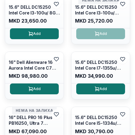
НЕМА НА ЗАЛИХА
15.6" DELL DC15250
15.6" DELL DC15250
Intel Core I3-100u/ 8GB
Intel Core I3-100u/
DDR4/ 512GB SSD M.2/
16GB DDR4/ 512GB SSD
MKD 23,650.00
MKD 25,720.00
Iris Xe Graphics/ 120Hz
M.2/ Iris Xe Graphics/
Anti-glare LED Display/
120Hz Anti-glare LED
Add
Add
Backlit Kb/ Platinum
Display/ Backlit Kb/
Silver/ Ubuntu
Carbon Black/ Ubuntu
16" Dell Alienware 16
15.6" DELL DC15250
Aurora Intel Core C7
Intel Core I7-1355u/
240H /16GB RAM DDR5
16GB DDR4 / 512GB SSD
MKD 98,980.00
MKD 34,990.00
5600mhz/ 1TB SSD M.2
M.2 2230/ Intel UHD
Nvme/rtx4050 6GB/
Graphics/ 120Hz Anti-
Add
Add
Wqxga(2560x1600)
glare FULLHD LED
120Hz 300 nits / Wi-
Display/ Backlit Kb/
fi7+bt5.4, AW White KB/
Platinum Silver/ Ubuntu
Win 11 Home/
НЕМА НА ЗАЛИХА
Interstellar Indigo
16" DELL PRO 16 Plus
15.6" DELL DC15250
PB16250, Ultra 7
Intel Core I5-1334u/
265U/16GB RAM (1x
16GB DDR4 (1x16gb
MKD 67,090.00
MKD 30,790.00
16GB) 5600 Mhz DDR5/
2666mhz)/ 512GB SSD