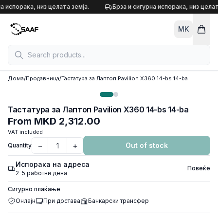
Skip to content
а испорака, низ целата земја.
Брза и сигурна испорака, низ целат
MK
Дома
/
Продавница
/
Тастатура за Лаптоп Pavilion X360 14-bs 14-ba
Тастатура за Лаптоп Pavilion X360 14-bs 14-ba
From
MKD 2,312.00
VAT included
−
+
Out of stock
Quantity
Испорака на адреса
Повеќе
2–5 работни дена
Сигурно плаќање
Онлајн
При достава
Банкарски трансфер