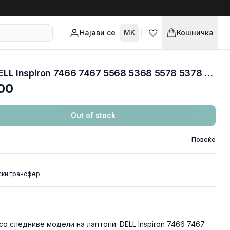
Најави се
MK
Кошничка
Тастатура за Лаптоп DELL Inspiron 7466 7467 5568 5368 5578 5378 7368 7378 7569 7579 7460
00
Out of stock
Повеќе
ски трансфер
о следниве модели на лаптопи: DELL Inspiron 7466 7467