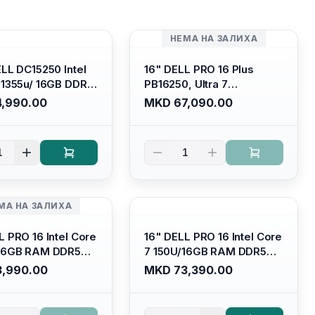
НЕМА НА ЗАЛИХА
ELL DC15250 Intel
16" DELL PRO 16 Plus
-1355u/ 16GB DDR4
PB16250, Ultra 7
 SSD M.2 2230/
265U/16GB RAM (1x 16GB)
,990.00
MKD 67,090.00
HD Graphics/ 120Hz
5600 Mhz DDR5/ 512GB
are FULLHD LED
SSD M.2 Nvme/
 Backlit Kb/
/cam+mic,bt/backlit KB
1
1
m Silver/ Ubuntu
/fingerprint Reader
МА НА ЗАЛИХА
L PRO 16 Intel Core
16" DELL PRO 16 Intel Core
/16GB RAM DDR5
7 150U/16GB RAM DDR5
/ 512 GB SSD M.2
5600mhz/ 512 GB SSD M.2
,990.00
MKD 73,390.00
llhd+ (16:10)
Nvme (2230)/FULLHD+
acklit
(16:10) Ips/bt/backlit
derbolt
Kb/thunderbolt