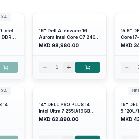
ИХА
 Intel
16" Dell Alienware 16
15.6" D
B DDR4/
Aurora Intel Core C7 240H
Core I7
s Xe
/16GB RAM DDR5
/ 512GB
MKD 98,980.00
MKD 34
ti-
5600mhz/ 1TB SSD M.2
Intel U
Backlit
Nvme/rtx4050 6GB/
Anti-gl
 Ubuntu
Wqxga(2560x1600) 120Hz
Display/
1
300 nits / Wi-fi7+bt5.4, AW
Platinu
White KB/ Win 11 Home/
Interstellar Indigo
ИХА
НЕ
S 14
14" DELL PRO PLUS 14
16" DEL
Intel Ultra 7 255U/16GB
5 120U
DR5
RAM DDR5 5600mhz/ 512
5600mhz
MKD 62,890.00
MKD 43
SSD M.2
GB SSD M.2 Nvme
Nvme/fu
HD+
2230/FULLHD+ (16:10)
Ips/bt/b
it
Ips/bt/backlit
Kb/thun