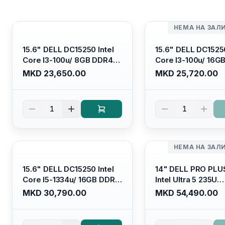
НЕМА НА ЗАЛ
15.6" DELL DC15250 Intel
15.6" DELL DC15250
Core I3-100u/ 8GB DDR4/
Core I3-100u/ 16G
512GB SSD M.2/ Iris Xe
512GB SSD M.2/ Iri
MKD 23,650.00
MKD 25,720.00
Graphics/ 120Hz Anti-
Graphics/ 120Hz An
glare LED Display/ Backlit
glare LED Display/ 
Kb/ Platinum Silver/
Kb/ Carbon Black/
1
1
Ubuntu
НЕМА НА ЗАЛ
15.6" DELL DC15250 Intel
14" DELL PRO PLU
Core I5-1334u/ 16GB DDR4
Intel Ultra 5 235U
(1x16gb 2666mhz)/ 512GB
Vpro/16gb RAM D
MKD 30,790.00
MKD 54,490.00
SSD M.2 Nvme/ Intel UHD
5600mhz/ 512 GB 
Graphics/ 120Hz Anti-
Nvme 2230/FULL
glare FULLHD LED Display/
(16:10) Ips/bt/backl