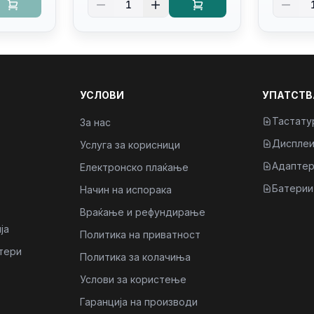
1
Kb/thunderbolt
4/RJ45
4/RJ45/PB14250
УСЛОВИ
УПАТСТВ
Тастату
За нас
Диспле
Услуга за корисници
Адаптер
Електронско плаќање
Батерии
Начин на испорака
Враќање и рефундирање
ја
Политика на приватност
тери
Политика за колачиња
Услови за користење
Гаранција на производи