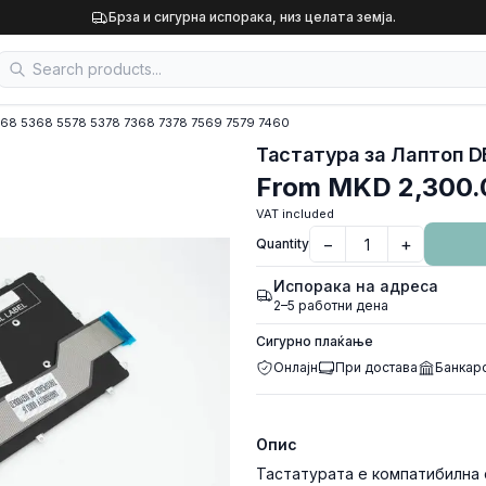
Брза и сигурна испорака, низ целата земја.
5568 5368 5578 5378 7368 7378 7569 7579 7460
From
MKD 2,300.
VAT included
−
+
Quantity
Испорака на адреса
2–5 работни дена
Сигурно плаќање
Онлајн
При достава
Банкар
Опис
Тастатурата е компатибилна с