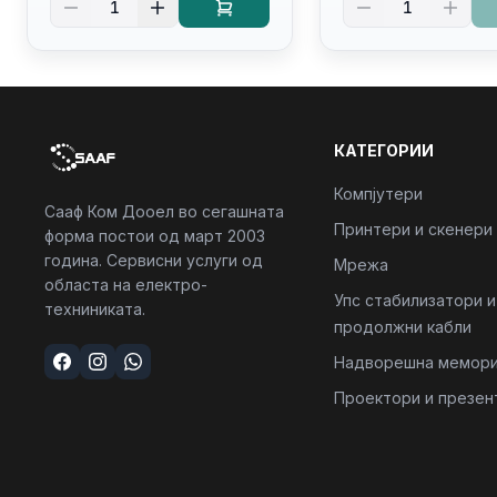
1
1
Backlit Kb
Kb/thunderbolt
4/RJ45/PB14250
КАТЕГОРИИ
Компјутери
Сааф Ком Дооел во сегашната
Принтери и скенери
форма постои од март 2003
година. Сервисни услуги од
Мрежа
областа на електро-
Упс стабилизатори и
техниниката.
продолжни кабли
Надворешна мемори
Проектори и презен