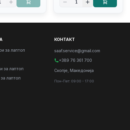
1
1
/PC16250
4/RJ45/PC16250
А
КОНТАКТ
ри за лаптоп
saaf.service@gmail.com
и
+389 76 361 700
и за лаптоп
Скопје, Македонија
 за лаптоп
Пон-Пет: 09:00 - 17:00