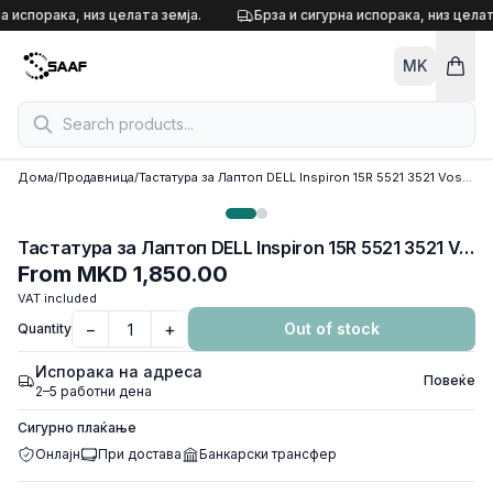
Skip to content
а испорака, низ целата земја.
Брза и сигурна испорака, низ целат
MK
Дома
/
Продавница
/
Тастатура за Лаптоп DELL Inspiron 15R 5521 3521 Vostro 2521 V2521
Тастатура за Лаптоп DELL Inspiron 15R 5521 3521 Vostro 2521 V2521
From
MKD 1,850.00
VAT included
−
+
Out of stock
Quantity
Испорака на адреса
Повеќе
2–5 работни дена
Сигурно плаќање
Онлајн
При достава
Банкарски трансфер