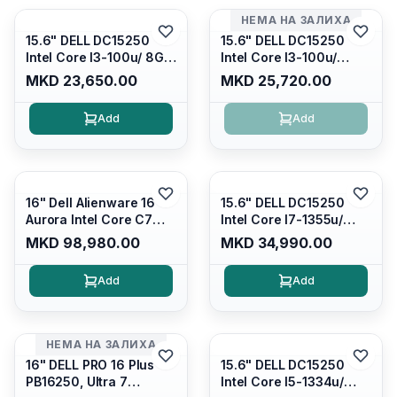
НЕМА НА ЗАЛИХА
15.6" DELL DC15250
15.6" DELL DC15250
Intel Core I3-100u/ 8GB
Intel Core I3-100u/
DDR4/ 512GB SSD M.2/
16GB DDR4/ 512GB SSD
MKD 23,650.00
MKD 25,720.00
Iris Xe Graphics/ 120Hz
M.2/ Iris Xe Graphics/
Anti-glare LED Display/
120Hz Anti-glare LED
Add
Add
Backlit Kb/ Platinum
Display/ Backlit Kb/
Silver/ Ubuntu
Carbon Black/ Ubuntu
16" Dell Alienware 16
15.6" DELL DC15250
Aurora Intel Core C7
Intel Core I7-1355u/
240H /16GB RAM DDR5
16GB DDR4 / 512GB SSD
MKD 98,980.00
MKD 34,990.00
5600mhz/ 1TB SSD M.2
M.2 2230/ Intel UHD
Nvme/rtx4050 6GB/
Graphics/ 120Hz Anti-
Add
Add
Wqxga(2560x1600)
glare FULLHD LED
120Hz 300 nits / Wi-
Display/ Backlit Kb/
fi7+bt5.4, AW White KB/
Platinum Silver/ Ubuntu
Win 11 Home/
НЕМА НА ЗАЛИХА
Interstellar Indigo
16" DELL PRO 16 Plus
15.6" DELL DC15250
PB16250, Ultra 7
Intel Core I5-1334u/