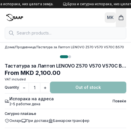
Skip to content
а испорака, низ целата земја.
Брза и сигурна испорака, низ целат
MK
Дома
/
Продавница
/
Тастатура за Лаптоп LENOVO Z570 V570 V570C B570
Тастатура за Лаптоп LENOVO Z570 V570 V570C B570
From
MKD 2,100.00
VAT included
−
+
Out of stock
Quantity
Испорака на адреса
Повеќе
2–5 работни дена
Сигурно плаќање
Онлајн
При достава
Банкарски трансфер