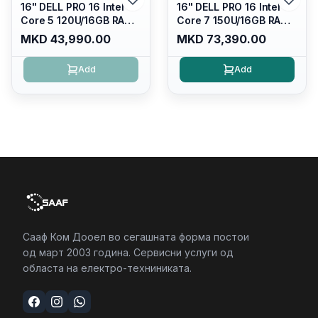
16" DELL PRO 16 Intel
16" DELL PRO 16 Intel
Core 5 120U/16GB RAM
Core 7 150U/16GB RAM
DDR5 5600mhz/ 512 GB
DDR5 5600mhz/ 512 GB
MKD 43,990.00
MKD 73,390.00
SSD M.2 Nvme/fullhd+
SSD M.2 Nvme
(16:10) Ips/bt/backlit
(2230)/FULLHD+ (16:10)
Add
Add
Kb/thunderbolt
Ips/bt/backlit
4/RJ45/PC16250
Kb/thunderbolt
4/RJ45/PC16250
Сааф Ком Дооел во сегашната форма постои
од март 2003 година. Сервисни услуги од
областа на електро-техниниката.