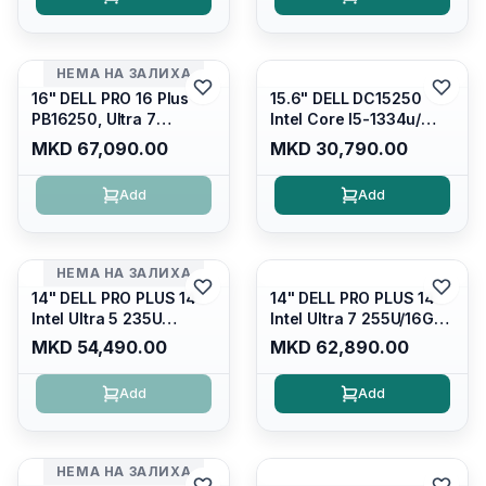
Wqxga(2560x1600)
glare FULLHD LED
120Hz 300 nits / Wi-
Display/ Backlit Kb/
fi7+bt5.4, AW White KB/
Platinum Silver/ Ubuntu
Win 11 Home/
НЕМА НА ЗАЛИХА
Interstellar Indigo
16" DELL PRO 16 Plus
15.6" DELL DC15250
PB16250, Ultra 7
Intel Core I5-1334u/
265U/16GB RAM (1x
16GB DDR4 (1x16gb
MKD 67,090.00
MKD 30,790.00
16GB) 5600 Mhz DDR5/
2666mhz)/ 512GB SSD
512GB SSD M.2 Nvme/
M.2 Nvme/ Intel UHD
Add
Add
/cam+mic,bt/backlit KB
Graphics/ 120Hz Anti-
/fingerprint Reader
glare FULLHD LED
Display/ Backlit Kb
НЕМА НА ЗАЛИХА
14" DELL PRO PLUS 14
14" DELL PRO PLUS 14
Intel Ultra 5 235U
Intel Ultra 7 255U/16GB
Vpro/16gb RAM DDR5
RAM DDR5 5600mhz/
MKD 54,490.00
MKD 62,890.00
5600mhz/ 512 GB SSD
512 GB SSD M.2 Nvme
M.2 Nvme
2230/FULLHD+ (16:10)
Add
Add
2230/FULLHD+ (16:10)
Ips/bt/backlit
Ips/bt/backlit
Kb/thunderbolt
Kb/thunderbolt
4/RJ45/PB14250
4/RJ45/PB14250
НЕМА НА ЗАЛИХА