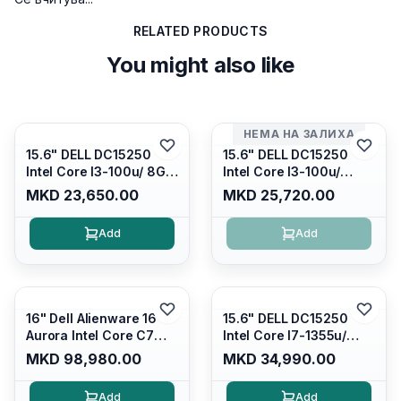
RELATED PRODUCTS
You might also like
НЕМА НА ЗАЛИХА
15.6" DELL DC15250
15.6" DELL DC15250
Intel Core I3-100u/ 8GB
Intel Core I3-100u/
DDR4/ 512GB SSD M.2/
16GB DDR4/ 512GB SSD
MKD 23,650.00
MKD 25,720.00
Iris Xe Graphics/ 120Hz
M.2/ Iris Xe Graphics/
Anti-glare LED Display/
120Hz Anti-glare LED
Add
Add
Backlit Kb/ Platinum
Display/ Backlit Kb/
Silver/ Ubuntu
Carbon Black/ Ubuntu
16" Dell Alienware 16
15.6" DELL DC15250
Aurora Intel Core C7
Intel Core I7-1355u/
240H /16GB RAM DDR5
16GB DDR4 / 512GB SSD
MKD 98,980.00
MKD 34,990.00
5600mhz/ 1TB SSD M.2
M.2 2230/ Intel UHD
Nvme/rtx4050 6GB/
Graphics/ 120Hz Anti-
Add
Add