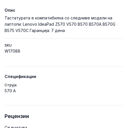
Опис
Тастатурата е компатибилна со следниве модели на
лаптопи: Lenovo IdeaPad Z570 V570 B570 B570A B570G
B575 V570C Гаранција: 7 дена
SKU
W17088
Спецификации
Струја
570 A
Рецензии
Се вчитува...