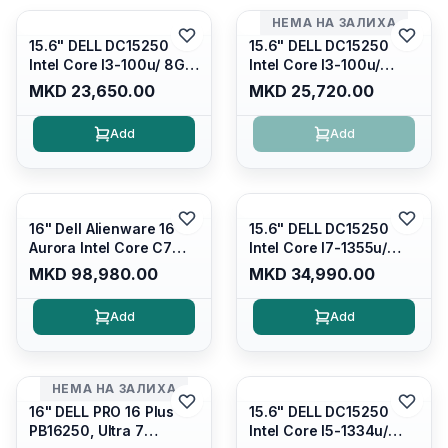
НЕМА НА ЗАЛИХА
15.6" DELL DC15250
15.6" DELL DC15250
Intel Core I3-100u/ 8GB
Intel Core I3-100u/
DDR4/ 512GB SSD M.2/
16GB DDR4/ 512GB SSD
MKD 23,650.00
MKD 25,720.00
Iris Xe Graphics/ 120Hz
M.2/ Iris Xe Graphics/
Anti-glare LED Display/
120Hz Anti-glare LED
Add
Add
Backlit Kb/ Platinum
Display/ Backlit Kb/
Silver/ Ubuntu
Carbon Black/ Ubuntu
16" Dell Alienware 16
15.6" DELL DC15250
Aurora Intel Core C7
Intel Core I7-1355u/
240H /16GB RAM DDR5
16GB DDR4 / 512GB SSD
MKD 98,980.00
MKD 34,990.00
5600mhz/ 1TB SSD M.2
M.2 2230/ Intel UHD
Nvme/rtx4050 6GB/
Graphics/ 120Hz Anti-
Add
Add
Wqxga(2560x1600)
glare FULLHD LED
120Hz 300 nits / Wi-
Display/ Backlit Kb/
fi7+bt5.4, AW White KB/
Platinum Silver/ Ubuntu
Win 11 Home/
НЕМА НА ЗАЛИХА
Interstellar Indigo
16" DELL PRO 16 Plus
15.6" DELL DC15250
PB16250, Ultra 7
Intel Core I5-1334u/