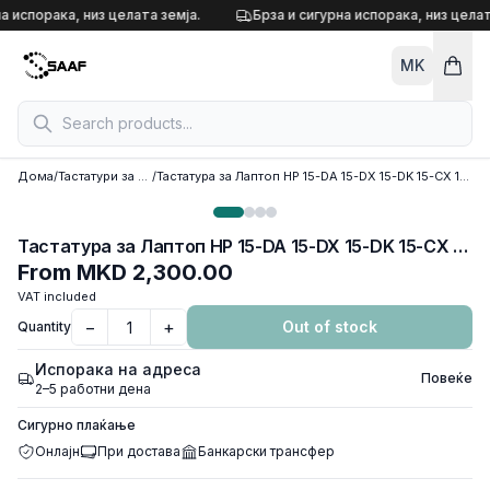
Skip to content
а испорака, низ целата земја.
Брза и сигурна испорака, низ целат
MK
Дома
/
Тастатури за лаптоп
/
Тастатура за Лаптоп HP 15-DA 15-DX 15-DK 15-CX 15-CN 15-CR 15-SC
Тастатура за Лаптоп HP 15-DA 15-DX 15-DK 15-CX 15-CN 15-CR 15-SC
From
MKD 2,300.00
VAT included
−
+
Out of stock
Quantity
Испорака на адреса
Повеќе
2–5 работни дена
Сигурно плаќање
Онлајн
При достава
Банкарски трансфер