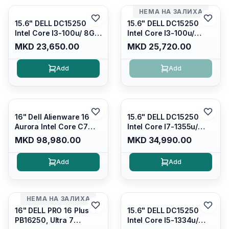
НЕМА НА ЗАЛИХА
15.6" DELL DC15250
15.6" DELL DC15250
Intel Core I3-100u/ 8GB
Intel Core I3-100u/
DDR4/ 512GB SSD M.2/
16GB DDR4/ 512GB SSD
MKD 23,650.00
MKD 25,720.00
Iris Xe Graphics/ 120Hz
M.2/ Iris Xe Graphics/
Anti-glare LED Display/
120Hz Anti-glare LED
Add
Add
Backlit Kb/ Platinum
Display/ Backlit Kb/
Silver/ Ubuntu
Carbon Black/ Ubuntu
16" Dell Alienware 16
15.6" DELL DC15250
Aurora Intel Core C7
Intel Core I7-1355u/
240H /16GB RAM DDR5
16GB DDR4 / 512GB SSD
MKD 98,980.00
MKD 34,990.00
5600mhz/ 1TB SSD M.2
M.2 2230/ Intel UHD
Nvme/rtx4050 6GB/
Graphics/ 120Hz Anti-
Add
Add
Wqxga(2560x1600)
glare FULLHD LED
120Hz 300 nits / Wi-
Display/ Backlit Kb/
fi7+bt5.4, AW White KB/
Platinum Silver/ Ubuntu
Win 11 Home/
НЕМА НА ЗАЛИХА
Interstellar Indigo
16" DELL PRO 16 Plus
15.6" DELL DC15250
PB16250, Ultra 7
Intel Core I5-1334u/