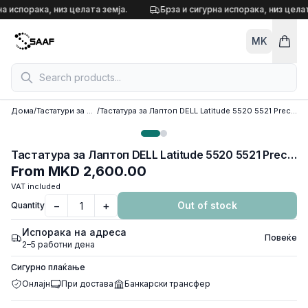
Skip to content
на испорака, низ целата земја.
Брза и сигурна испорака, низ целат
MK
Дома
/
Тастатури за лаптоп
/
Тастатура за Лаптоп DELL Latitude 5520 5521 Precision 3560 3561
Тастатура за Лаптоп DELL Latitude 5520 5521 Precision 3560 3561
From
MKD 2,600.00
VAT included
−
+
Out of stock
Quantity
Испорака на адреса
Повеќе
2–5 работни дена
Сигурно плаќање
Онлајн
При достава
Банкарски трансфер