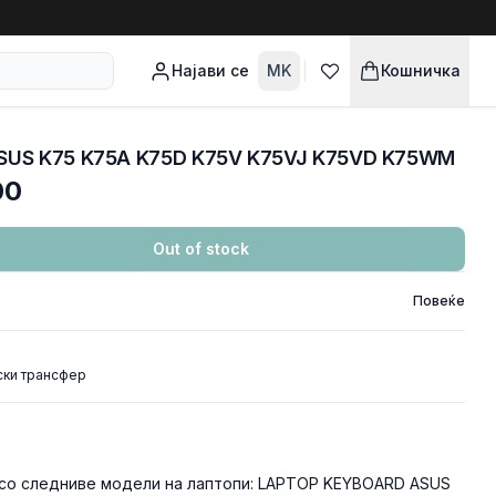
Најави се
MK
Кошничка
ASUS K75 K75A K75D K75V K75VJ K75VD K75WM
00
Out of stock
Повеќе
ски трансфер
 со следниве модели на лаптопи: LAPTOP KEYBOARD ASUS