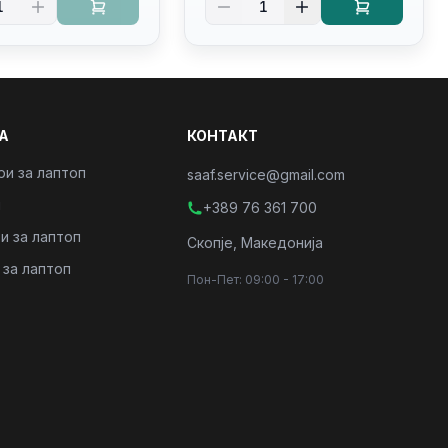
1
1
/PC16250
4/RJ45/PC16250
А
КОНТАКТ
ри за лаптоп
saaf.service@gmail.com
и
+389 76 361 700
и за лаптоп
Скопје, Македонија
 за лаптоп
Пон-Пет: 09:00 - 17:00