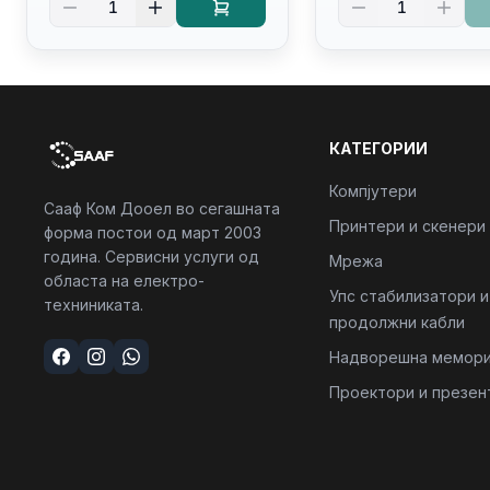
1
1
Backlit Kb
Kb/thunderbolt
4/RJ45/PB14250
КАТЕГОРИИ
Компјутери
Сааф Ком Дооел во сегашната
Принтери и скенери
форма постои од март 2003
година. Сервисни услуги од
Мрежа
областа на електро-
Упс стабилизатори и
техниниката.
продолжни кабли
Надворешна мемори
Проектори и презен