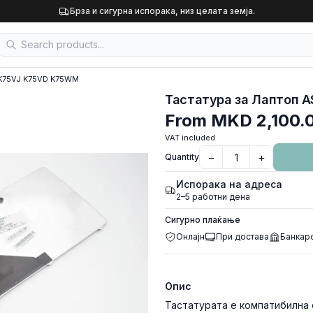
Брза и сигурна испорака, низ целата земја.
 K75VJ K75VD K75WM
Тастатура за Лаптоп 
From
MKD 2,100.
VAT included
−
+
Quantity
Испорака на адреса
2–5 работни дена
Сигурно плаќање
Онлајн
При достава
Банкар
Опис
Тастатурата е компатибилна