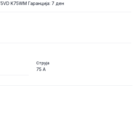
75VD K75WM Гаранција: 7 ден
Струја
75 A