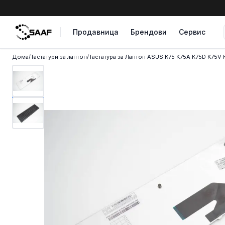
Skip to content
Продавница
Брендови
Сервис
Дома
/
Тастатури за лаптоп
/
Тастатура за Лаптоп ASUS K75 K75A K75D K75V