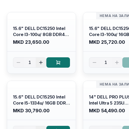
НЕМА НА ЗАЛ
15.6" DELL DC15250 Intel
15.6" DELL DC15250
Core I3-100u/ 8GB DDR4/
Core I3-100u/ 16G
512GB SSD M.2/ Iris Xe
512GB SSD M.2/ Iri
MKD 23,650.00
MKD 25,720.00
Graphics/ 120Hz Anti-
Graphics/ 120Hz An
glare LED Display/ Backlit
glare LED Display/ 
Kb/ Platinum Silver/
Kb/ Carbon Black/
1
1
Ubuntu
НЕМА НА ЗАЛ
15.6" DELL DC15250 Intel
14" DELL PRO PLU
Core I5-1334u/ 16GB DDR4
Intel Ultra 5 235U
(1x16gb 2666mhz)/ 512GB
Vpro/16gb RAM D
MKD 30,790.00
MKD 54,490.00
SSD M.2 Nvme/ Intel UHD
5600mhz/ 512 GB 
Graphics/ 120Hz Anti-
Nvme 2230/FULL
glare FULLHD LED Display/
(16:10) Ips/bt/backl