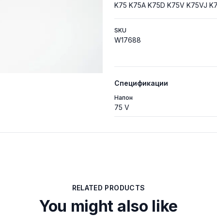
K75 K75A K75D K75V K75VJ K
SKU
W17688
Спецификации
Напон
75 V
RELATED PRODUCTS
You might also like