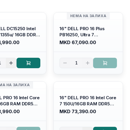
НЕМА НА ЗАЛИХА
ELL DC15250 Intel
16" DELL PRO 16 Plus
-1355u/ 16GB DDR4
PB16250, Ultra 7
 SSD M.2 2230/
265U/16GB RAM (1x 16GB)
,990.00
MKD 67,090.00
HD Graphics/ 120Hz
5600 Mhz DDR5/ 512GB
are FULLHD LED
SSD M.2 Nvme/
 Backlit Kb/
/cam+mic,bt/backlit KB
1
1
m Silver/ Ubuntu
/fingerprint Reader
МА НА ЗАЛИХА
L PRO 16 Intel Core
16" DELL PRO 16 Intel Core
/16GB RAM DDR5
7 150U/16GB RAM DDR5
/ 512 GB SSD M.2
5600mhz/ 512 GB SSD M.2
,990.00
MKD 73,390.00
llhd+ (16:10)
Nvme (2230)/FULLHD+
acklit
(16:10) Ips/bt/backlit
derbolt
Kb/thunderbolt