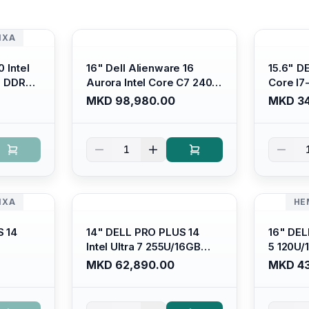
ИХА
 Intel
16" Dell Alienware 16
15.6" D
B DDR4/
Aurora Intel Core C7 240H
Core I7
s Xe
/16GB RAM DDR5
/ 512GB
MKD 98,980.00
MKD 34
ti-
5600mhz/ 1TB SSD M.2
Intel U
Backlit
Nvme/rtx4050 6GB/
Anti-gl
 Ubuntu
Wqxga(2560x1600) 120Hz
Display/
1
300 nits / Wi-fi7+bt5.4, AW
Platinu
White KB/ Win 11 Home/
Interstellar Indigo
ИХА
НЕ
S 14
14" DELL PRO PLUS 14
16" DEL
Intel Ultra 7 255U/16GB
5 120U
DR5
RAM DDR5 5600mhz/ 512
5600mhz
MKD 62,890.00
MKD 43
SSD M.2
GB SSD M.2 Nvme
Nvme/fu
HD+
2230/FULLHD+ (16:10)
Ips/bt/b
it
Ips/bt/backlit
Kb/thun