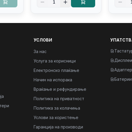
1
Kb/thunderbolt
4/RJ45
4/RJ45/PB14250
УСЛОВИ
УПАТСТВ
Тастату
За нас
Диспле
Услуга за корисници
Адаптер
Електронско плаќање
Батерии
Начин на испорака
Враќање и рефундирање
ја
Политика на приватност
тери
Политика за колачиња
Услови за користење
Гаранција на производи