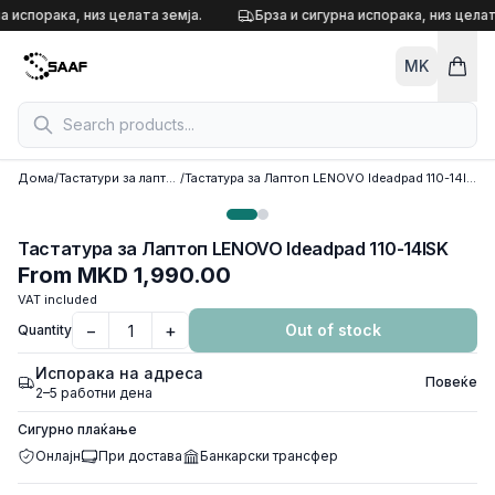
Skip to content
а испорака, низ целата земја.
Брза и сигурна испорака, низ целат
MK
Дома
/
Тастатури за лаптоп
/
Тастатура за Лаптоп LENOVO Ideadpad 110-14ISK
Тастатура за Лаптоп LENOVO Ideadpad 110-14ISK
From
MKD 1,990.00
VAT included
−
+
Out of stock
Quantity
Испорака на адреса
Повеќе
2–5 работни дена
Сигурно плаќање
Онлајн
При достава
Банкарски трансфер