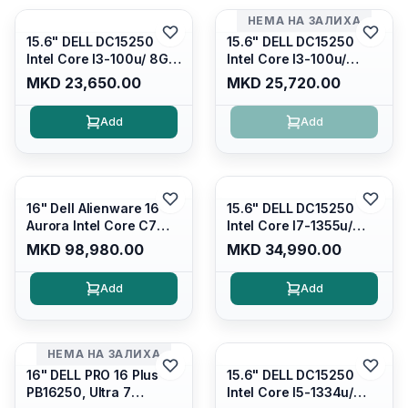
НЕМА НА ЗАЛИХА
15.6" DELL DC15250
15.6" DELL DC15250
Intel Core I3-100u/ 8GB
Intel Core I3-100u/
DDR4/ 512GB SSD M.2/
16GB DDR4/ 512GB SSD
MKD 23,650.00
MKD 25,720.00
Iris Xe Graphics/ 120Hz
M.2/ Iris Xe Graphics/
Anti-glare LED Display/
120Hz Anti-glare LED
Add
Add
Backlit Kb/ Platinum
Display/ Backlit Kb/
Silver/ Ubuntu
Carbon Black/ Ubuntu
16" Dell Alienware 16
15.6" DELL DC15250
Aurora Intel Core C7
Intel Core I7-1355u/
240H /16GB RAM DDR5
16GB DDR4 / 512GB SSD
MKD 98,980.00
MKD 34,990.00
5600mhz/ 1TB SSD M.2
M.2 2230/ Intel UHD
Nvme/rtx4050 6GB/
Graphics/ 120Hz Anti-
Add
Add
Wqxga(2560x1600)
glare FULLHD LED
120Hz 300 nits / Wi-
Display/ Backlit Kb/
fi7+bt5.4, AW White KB/
Platinum Silver/ Ubuntu
Win 11 Home/
НЕМА НА ЗАЛИХА
Interstellar Indigo
16" DELL PRO 16 Plus
15.6" DELL DC15250
PB16250, Ultra 7
Intel Core I5-1334u/