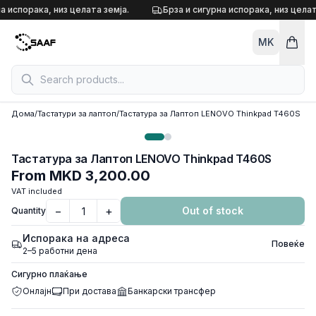
Skip to content
а испорака, низ целата земја.
Брза и сигурна испорака, низ целат
MK
Дома
/
Тастатури за лаптоп
/
Тастатура за Лаптоп LENOVO Thinkpad T460S
Тастатура за Лаптоп LENOVO Thinkpad T460S
From
MKD 3,200.00
VAT included
−
+
Out of stock
Quantity
Испорака на адреса
Повеќе
2–5 работни дена
Сигурно плаќање
Онлајн
При достава
Банкарски трансфер