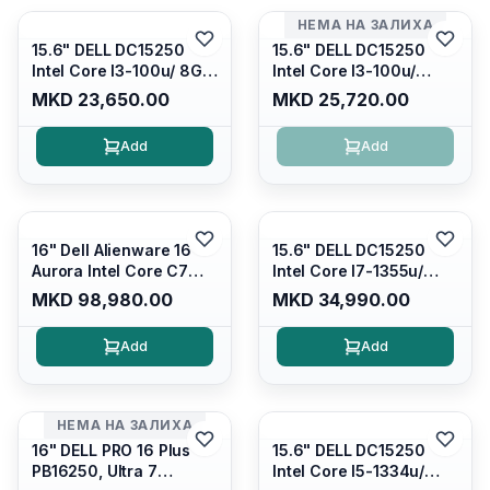
НЕМА НА ЗАЛИХА
15.6" DELL DC15250
15.6" DELL DC15250
Intel Core I3-100u/ 8GB
Intel Core I3-100u/
DDR4/ 512GB SSD M.2/
16GB DDR4/ 512GB SSD
MKD 23,650.00
MKD 25,720.00
Iris Xe Graphics/ 120Hz
M.2/ Iris Xe Graphics/
Anti-glare LED Display/
120Hz Anti-glare LED
Add
Add
Backlit Kb/ Platinum
Display/ Backlit Kb/
Silver/ Ubuntu
Carbon Black/ Ubuntu
16" Dell Alienware 16
15.6" DELL DC15250
Aurora Intel Core C7
Intel Core I7-1355u/
240H /16GB RAM DDR5
16GB DDR4 / 512GB SSD
MKD 98,980.00
MKD 34,990.00
5600mhz/ 1TB SSD M.2
M.2 2230/ Intel UHD
Nvme/rtx4050 6GB/
Graphics/ 120Hz Anti-
Add
Add
Wqxga(2560x1600)
glare FULLHD LED
120Hz 300 nits / Wi-
Display/ Backlit Kb/
fi7+bt5.4, AW White KB/
Platinum Silver/ Ubuntu
Win 11 Home/
НЕМА НА ЗАЛИХА
Interstellar Indigo
16" DELL PRO 16 Plus
15.6" DELL DC15250
PB16250, Ultra 7
Intel Core I5-1334u/