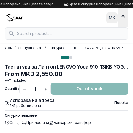
Skip to content
а испорака, низ целата земја.
Брза и сигурна испорака, низ целат
MK
Дома
/
Тастатури за лаптоп
/
Тастатура за Лаптоп LENOVO Yoga 910-13IKB YOGA 5 Pro
Тастатура за Лаптоп LENOVO Yoga 910-13IKB YOGA 5 Pro
From
MKD 2,550.00
VAT included
−
+
Out of stock
Quantity
Испорака на адреса
Повеќе
2–5 работни дена
Сигурно плаќање
Онлајн
При достава
Банкарски трансфер