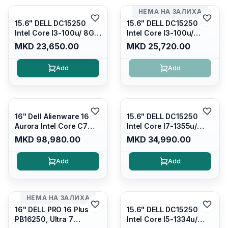
НЕМА НА ЗАЛИХА
15.6" DELL DC15250
15.6" DELL DC15250
Intel Core I3-100u/ 8GB
Intel Core I3-100u/
DDR4/ 512GB SSD M.2/
16GB DDR4/ 512GB SSD
MKD 23,650.00
MKD 25,720.00
Iris Xe Graphics/ 120Hz
M.2/ Iris Xe Graphics/
Anti-glare LED Display/
120Hz Anti-glare LED
Add
Add
Backlit Kb/ Platinum
Display/ Backlit Kb/
Silver/ Ubuntu
Carbon Black/ Ubuntu
16" Dell Alienware 16
15.6" DELL DC15250
Aurora Intel Core C7
Intel Core I7-1355u/
240H /16GB RAM DDR5
16GB DDR4 / 512GB SSD
MKD 98,980.00
MKD 34,990.00
5600mhz/ 1TB SSD M.2
M.2 2230/ Intel UHD
Nvme/rtx4050 6GB/
Graphics/ 120Hz Anti-
Add
Add
Wqxga(2560x1600)
glare FULLHD LED
120Hz 300 nits / Wi-
Display/ Backlit Kb/
fi7+bt5.4, AW White KB/
Platinum Silver/ Ubuntu
Win 11 Home/
НЕМА НА ЗАЛИХА
Interstellar Indigo
16" DELL PRO 16 Plus
15.6" DELL DC15250
PB16250, Ultra 7
Intel Core I5-1334u/