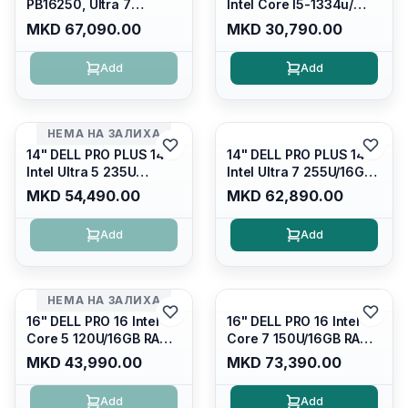
PB16250, Ultra 7
Intel Core I5-1334u/
265U/16GB RAM (1x
16GB DDR4 (1x16gb
MKD 67,090.00
MKD 30,790.00
16GB) 5600 Mhz DDR5/
2666mhz)/ 512GB SSD
512GB SSD M.2 Nvme/
M.2 Nvme/ Intel UHD
Add
Add
/cam+mic,bt/backlit KB
Graphics/ 120Hz Anti-
/fingerprint Reader
glare FULLHD LED
Display/ Backlit Kb
НЕМА НА ЗАЛИХА
14" DELL PRO PLUS 14
14" DELL PRO PLUS 14
Intel Ultra 5 235U
Intel Ultra 7 255U/16GB
Vpro/16gb RAM DDR5
RAM DDR5 5600mhz/
MKD 54,490.00
MKD 62,890.00
5600mhz/ 512 GB SSD
512 GB SSD M.2 Nvme
M.2 Nvme
2230/FULLHD+ (16:10)
Add
Add
2230/FULLHD+ (16:10)
Ips/bt/backlit
Ips/bt/backlit
Kb/thunderbolt
Kb/thunderbolt
4/RJ45/PB14250
4/RJ45/PB14250
НЕМА НА ЗАЛИХА
16" DELL PRO 16 Intel
16" DELL PRO 16 Intel
Core 5 120U/16GB RAM
Core 7 150U/16GB RAM
DDR5 5600mhz/ 512 GB
DDR5 5600mhz/ 512 GB
MKD 43,990.00
MKD 73,390.00
SSD M.2 Nvme/fullhd+
SSD M.2 Nvme
(16:10) Ips/bt/backlit
(2230)/FULLHD+ (16:10)
Add
Add
Kb/thunderbolt
Ips/bt/backlit