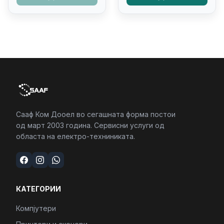
4/RJ45/PC16250
Kb/thunderbolt
4/RJ45/PC16250
Сааф Ком Дооел во сегашната форма постои
од март 2003 година. Сервисни услуги од
областа на електро-техниниката.
КАТЕГОРИИ
Компјутери