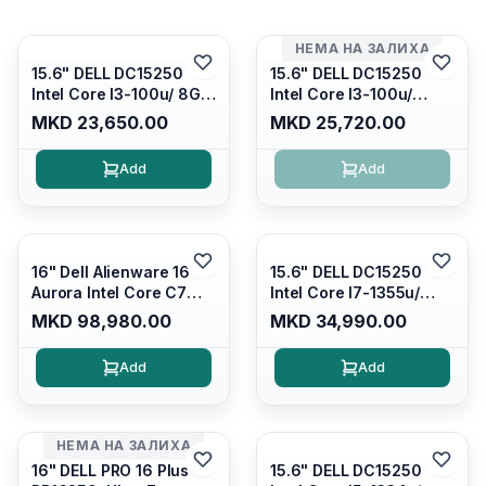
НЕМА НА ЗАЛИХА
15.6" DELL DC15250
15.6" DELL DC15250
Intel Core I3-100u/ 8GB
Intel Core I3-100u/
DDR4/ 512GB SSD M.2/
16GB DDR4/ 512GB SSD
MKD 23,650.00
MKD 25,720.00
Iris Xe Graphics/ 120Hz
M.2/ Iris Xe Graphics/
Anti-glare LED Display/
120Hz Anti-glare LED
Add
Add
Backlit Kb/ Platinum
Display/ Backlit Kb/
Silver/ Ubuntu
Carbon Black/ Ubuntu
16" Dell Alienware 16
15.6" DELL DC15250
Aurora Intel Core C7
Intel Core I7-1355u/
240H /16GB RAM DDR5
16GB DDR4 / 512GB SSD
MKD 98,980.00
MKD 34,990.00
5600mhz/ 1TB SSD M.2
M.2 2230/ Intel UHD
Nvme/rtx4050 6GB/
Graphics/ 120Hz Anti-
Add
Add
Wqxga(2560x1600)
glare FULLHD LED
120Hz 300 nits / Wi-
Display/ Backlit Kb/
fi7+bt5.4, AW White KB/
Platinum Silver/ Ubuntu
Win 11 Home/
НЕМА НА ЗАЛИХА
Interstellar Indigo
16" DELL PRO 16 Plus
15.6" DELL DC15250