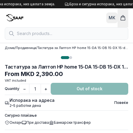
Skip to content
на испорака, низ целата земја.
Брза и сигурна испорака, низ целат
MK
Дома
/
Продавница
/
Тастатура за Лаптоп HP home 15-DA 15-DB 15-DX 15-dr 250 G7 255 256 G7 WITH BACKLIGHT
Тастатура за Лаптоп HP home 15-DA 15-DB 15-DX 15-dr 250 G7 255 256 G7 WITH BACKLIGHT
From
MKD 2,390.00
VAT included
−
+
Out of stock
Quantity
Испорака на адреса
Повеќе
2–5 работни дена
Сигурно плаќање
Онлајн
При достава
Банкарски трансфер