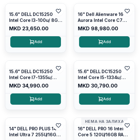
15.6" DELL DC15250
16" Dell Alienware 16
Intel Core I3-100u/ 8GB
Aurora Intel Core C7
DDR4/ 512GB SSD M.2/
240H /16GB RAM DDR5
MKD 23,650.00
MKD 98,980.00
Iris Xe Graphics/ 120Hz
5600mhz/ 1TB SSD M.2
Anti-glare LED Display/
Nvme/rtx4050 6GB/
Add
Add
Backlit Kb/ Platinum
Wqxga(2560x1600)
Silver/ Ubuntu
120Hz 300 nits / Wi-
fi7+bt5.4, AW White KB/
Win 11 Home/
Interstellar Indigo
15.6" DELL DC15250
15.6" DELL DC15250
Intel Core I7-1355u/
Intel Core I5-1334u/
16GB DDR4 / 512GB SSD
16GB DDR4 (1x16gb
MKD 34,990.00
MKD 30,790.00
M.2 2230/ Intel UHD
2666mhz)/ 512GB SSD
Graphics/ 120Hz Anti-
M.2 Nvme/ Intel UHD
Add
Add
glare FULLHD LED
Graphics/ 120Hz Anti-
Display/ Backlit Kb/
glare FULLHD LED
Platinum Silver/ Ubuntu
Display/ Backlit Kb
НЕМА НА ЗАЛИХА
14" DELL PRO PLUS 14
16" DELL PRO 16 Intel
Intel Ultra 7 255U/16GB
Core 5 120U/16GB RAM