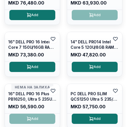
RAM DDR5 5600mhz/
DDR5 5600mhz/ 512 GB
MKD 76,480.00
MKD 63,930.00
512 GB SSD M.2 Nvme
SSD M.2 Nvme/fullhd+
2230/FULLHD+ (16:10)
(16:10) Ips/bt/backlit
Add
Add
Ips/bt/backlit
Kb/thunderbolt
Kb/thunderbolt
4/RJ45/PC16250
4/RJ45/PB14250
16" DELL PRO 16 Intel
14" DELL PRO14 Intel
Core 7 150U/16GB RAM
Core 5 120U/8GB RAM
DDR5 5600mhz/ 512 GB
DDR5 5600mhz/ 512 GB
MKD 73,380.00
MKD 47,820.00
SSD M.2 Nvme
SSD M.2 Nvme/fullhd+
(2230)/FULLHD+ (16:10)
(16:10) Ips/bt/backlit
Add
Add
Ips/bt/backlit
Kb/thunderbolt
Kb/thunderbolt
4/RJ45/PC14250
4/RJ45/PC16250
НЕМА НА ЗАЛИХА
16" DELL PRO 16 Plus
PC DELL PRO SLIM
PB16250, Ultra 5 235U
QCS1250 Ultra 5 235/
Vpro/16gb RAM (1x16gb)
16GB DDR5 5600mhz/
MKD 56,590.00
MKD 57,750.00
5600 Mhz DDR5/ 512GB
512GB SSD M.2/
SSD Nvme
Keyboard KB216
Add
Add
2230/cam+mic,bt/backlit
KB/FULLHD+