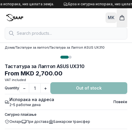
Skip to content
а испорака, низ целата земја.
Брза и сигурна испорака, низ целат
MK
Дома
/
Тастатури за лаптоп
/
Тастатура за Лаптоп ASUS UX310
Тастатура за Лаптоп ASUS UX310
From
MKD 2,700.00
VAT included
−
+
Out of stock
Quantity
Испорака на адреса
Повеќе
2–5 работни дена
Сигурно плаќање
Онлајн
При достава
Банкарски трансфер