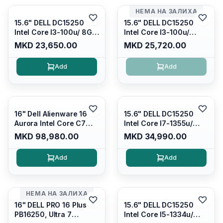
НЕМА НА ЗАЛИХА
15.6" DELL DC15250
15.6" DELL DC15250
Intel Core I3-100u/ 8GB
Intel Core I3-100u/
DDR4/ 512GB SSD M.2/
16GB DDR4/ 512GB SSD
MKD 23,650.00
MKD 25,720.00
Iris Xe Graphics/ 120Hz
M.2/ Iris Xe Graphics/
Anti-glare LED Display/
120Hz Anti-glare LED
Add
Add
Backlit Kb/ Platinum
Display/ Backlit Kb/
Silver/ Ubuntu
Carbon Black/ Ubuntu
16" Dell Alienware 16
15.6" DELL DC15250
Aurora Intel Core C7
Intel Core I7-1355u/
240H /16GB RAM DDR5
16GB DDR4 / 512GB SSD
MKD 98,980.00
MKD 34,990.00
5600mhz/ 1TB SSD M.2
M.2 2230/ Intel UHD
Nvme/rtx4050 6GB/
Graphics/ 120Hz Anti-
Add
Add
Wqxga(2560x1600)
glare FULLHD LED
120Hz 300 nits / Wi-
Display/ Backlit Kb/
fi7+bt5.4, AW White KB/
Platinum Silver/ Ubuntu
Win 11 Home/
НЕМА НА ЗАЛИХА
Interstellar Indigo
16" DELL PRO 16 Plus
15.6" DELL DC15250
PB16250, Ultra 7
Intel Core I5-1334u/