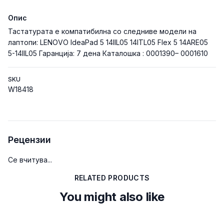
Опис
Тастатурата е компатибилна со следниве модели на
лаптопи: LENOVO IdeaPad 5 14IIL05 14ITL05 Flex 5 14ARE05
5-14IIL05 Гаранција: 7 дена Каталошка : 0001390– 0001610
SKU
W18418
Рецензии
Се вчитува...
RELATED PRODUCTS
You might also like