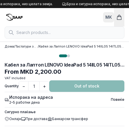
Skip to content
а испорака, низ целата земја.
Брза и сигурна испорака, низ целат
MK
Дома
/
Тастатури за лаптоп
/
Кабел за Лаптоп LENOVO IdeaPad 5 14IIL05 14ITL05 Flex 5 14ARE05 5-14IIL05
Кабел за Лаптоп LENOVO IdeaPad 5 14IIL05 14ITL05 Flex 5 14ARE05 5-14IIL05
From
MKD 2,200.00
VAT included
−
+
Out of stock
Quantity
Испорака на адреса
Повеќе
2–5 работни дена
Сигурно плаќање
Онлајн
При достава
Банкарски трансфер