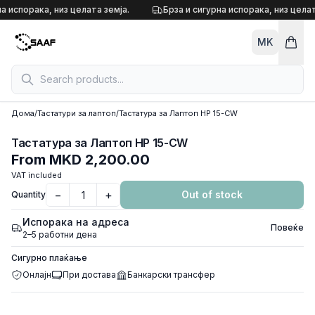
Skip to content
а испорака, низ целата земја.
Брза и сигурна испорака, низ целат
MK
Дома
/
Тастатури за лаптоп
/
Тастатура за Лаптоп HP 15-CW
Нема достапна слика
Тастатура за Лаптоп HP 15-CW
From
MKD 2,200.00
VAT included
−
+
Out of stock
Quantity
Испорака на адреса
Повеќе
2–5 работни дена
Сигурно плаќање
Онлајн
При достава
Банкарски трансфер