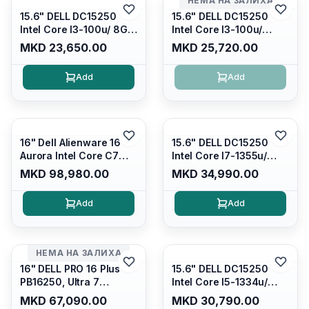
НЕМА НА ЗАЛИХА
15.6" DELL DC15250
15.6" DELL DC15250
Intel Core I3-100u/ 8GB
Intel Core I3-100u/
DDR4/ 512GB SSD M.2/
16GB DDR4/ 512GB SSD
MKD 23,650.00
MKD 25,720.00
Iris Xe Graphics/ 120Hz
M.2/ Iris Xe Graphics/
Anti-glare LED Display/
120Hz Anti-glare LED
Add
Add
Backlit Kb/ Platinum
Display/ Backlit Kb/
Silver/ Ubuntu
Carbon Black/ Ubuntu
16" Dell Alienware 16
15.6" DELL DC15250
Aurora Intel Core C7
Intel Core I7-1355u/
240H /16GB RAM DDR5
16GB DDR4 / 512GB SSD
MKD 98,980.00
MKD 34,990.00
5600mhz/ 1TB SSD M.2
M.2 2230/ Intel UHD
Nvme/rtx4050 6GB/
Graphics/ 120Hz Anti-
Add
Add
Wqxga(2560x1600)
glare FULLHD LED
120Hz 300 nits / Wi-
Display/ Backlit Kb/
fi7+bt5.4, AW White KB/
Platinum Silver/ Ubuntu
Win 11 Home/
НЕМА НА ЗАЛИХА
Interstellar Indigo
16" DELL PRO 16 Plus
15.6" DELL DC15250
PB16250, Ultra 7
Intel Core I5-1334u/
265U/16GB RAM (1x
16GB DDR4 (1x16gb
MKD 67,090.00
MKD 30,790.00
16GB) 5600 Mhz DDR5/
2666mhz)/ 512GB SSD